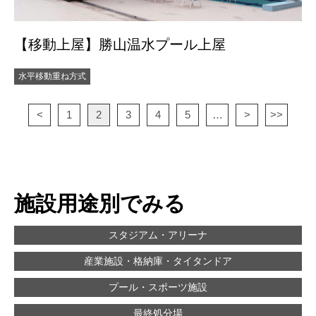
【移動上屋】勝山温水プール上屋
水平移動重ね方式
<
1
2
3
4
5
…
>
>>
施設用途別でみる
スタジアム・アリーナ
産業施設・格納庫・タイタンドア
プール・スポーツ施設
最終処分場