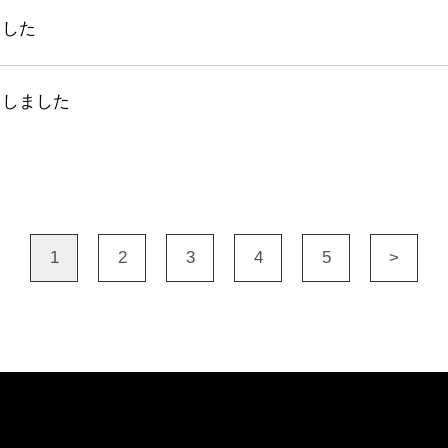
ました
スしました
1
2
3
4
5
>