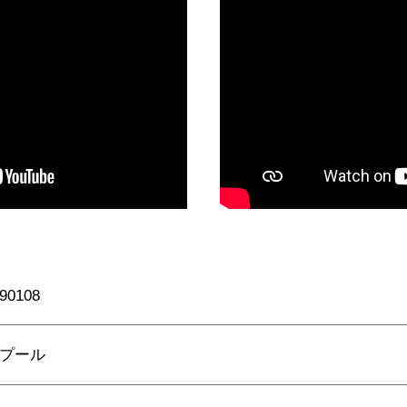
90108
プール